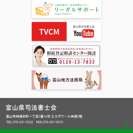
富山市神通本町一丁目3番16号 エスポワール神通3階
TEL.076-431-9332 FAX.076-431-0010