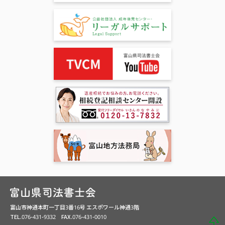
富山市神通本町一丁目3番16号 エスポワール神通3階
TEL.076-431-9332 FAX.076-431-0010