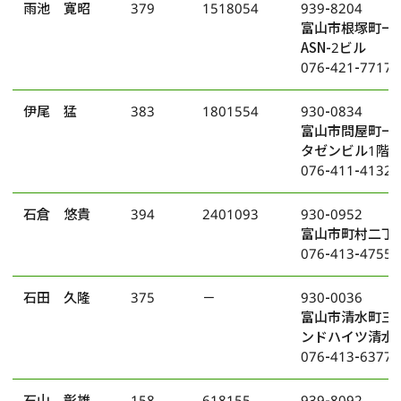
雨池 寛昭
379
1518054
939-8204
富山市根塚町一
ASN-2ビル
076-421-7717
伊尾 猛
383
1801554
930-0834
富山市問屋町一丁
タゼンビル1階D
076-411-4132
石倉 悠貴
394
2401093
930-0952
富山市町村二丁
076-413-4755
石田 久隆
375
－
930-0036
富山市清水町三
ンドハイツ清水
076-413-6377
石山 彰雄
158
618155
939-8092