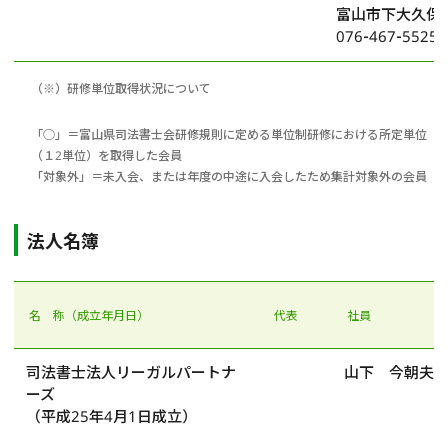
富山市下大久保3
076-467-5525
（※）研修単位取得状況について
「○」＝富山県司法書士会研修規則に定める単位制研修における所定単位
（１2単位）を取得した会員
「対象外」＝未入会、または年度の中途に入会したため集計対象外の会員
法人名簿
名 称（成立年月日）
代表
社員
司法書士法人リーガルパートナ
山下 今朝夫
ーズ
（平成25年4月1日成立）