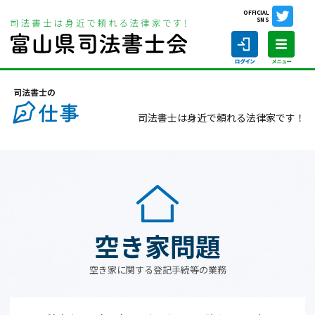
OFFICIAL
SNS
ホーム
司法書士の仕事
空き家問題
司法書士は身近で頼れる法律家です！
ホーム
司法書士の仕事
司法書士を探す
空き家問題
司法書士に相談する
空き家に関する登記手続等の業務
当会について