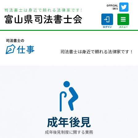
OFFICIAL
SNS
ホーム
司法書士の仕事
成年後見
司法書士は身近で頼れる法律家です！
ホーム
司法書士の仕事
司法書士を探す
司法書士に相談する
成年後見
当会について
成年後見制度に関する業務