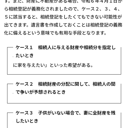
す。また、財産に不動産がある場合、令和６年４月１日か
ら相続登記が義務化されましたので、ケース２、３、４、
５に該当すると、相続登記をしたくてもできない可能性が
出てきます。遺言書を作成しておくことは相続登記の義務
化に備えるという意味でも有用な手段となります。
ケース１ 相続人に与える財産や相続分を指定し
たいとき
例：「長男に財産の２分の１を与えたい」や「妻
に家を与えたい」といった希望がある。
ケース２ 相続財産の分配に関して、相続人の間
で争いが予想されるとき
例：子の仲が悪い。
ケース３ 子供がいない場合で、妻に全財産を残
したいとき
注意：夫婦に子がいない場合でも、相続人になる