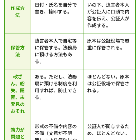
日付・氏名を自分で
いの下、遺言者本人
作成方
書き、捺印する。
が公証人に口頭で内
法
容を伝え、公証人が
作成する。
遺言者本人で自宅等
原本は公証役場で厳
保管方
に保管する。法務局
重に保管される。
法
に預ける方法もあ
る。
改ざ
ある。ただし、法務
ほとんどない。原本
ん、紛
局に預ける制度を利
は公証役場で保管さ
失、隠
用すれば、防止でき
れる。
匿、未
る。
発見の
おそれ
形式の不備や内容の
公証人が関与するた
効力が
不備（文意が不明
め、ほとんどない。
問題と
等）により無効にな