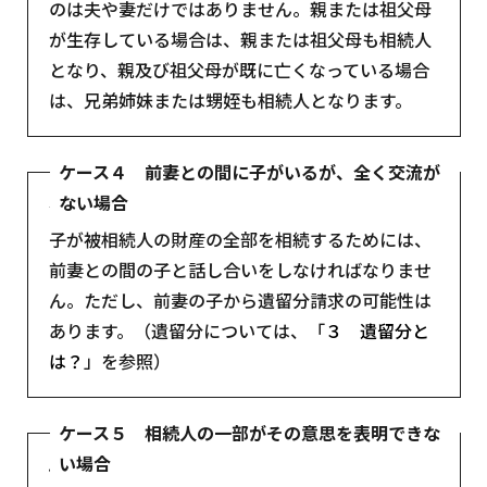
のは夫や妻だけではありません。親または祖父母
が生存している場合は、親または祖父母も相続人
となり、親及び祖父母が既に亡くなっている場合
は、兄弟姉妹または甥姪も相続人となります。
ケース４ 前妻との間に子がいるが、全く交流が
ない場合
注意：前妻との間の子も相続人となるので、妻と
子が被相続人の財産の全部を相続するためには、
前妻との間の子と話し合いをしなければなりませ
ん。ただし、前妻の子から遺留分請求の可能性は
あります。（遺留分については、「
３ 遺留分と
は？
」を参照）
ケース５ 相続人の一部がその意思を表明できな
い場合
例：相続人に認知症を患っている方、行方不明者