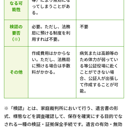
なる可
ってしまうことがあ
能性
る。
検認の
必要。ただし、法務
不要
要否
局に預ける制度を利
（※）
用すれば不要。
作成費用はかからな
病気または高齢等の
い。ただし、法務局
ため体力が弱ってい
に預ける場合は手数
る等公証役場に赴く
その他
料がかかる。
ことができない場
合、公証人が出張し
て作成することが可
能。
※「検認」とは、家庭裁判所において行う、遺言書の形
式、様態などを調査確認して、保存を確実にする目的でな
される一種の検証・証拠保全手続です。遺言の有効・無効