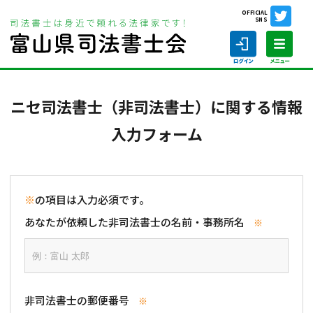
OFFICIAL
SNS
ホーム
ニセ司法書士（非司法書士）に関する情報入力フォーム
ニセ司法書士（非司法書士）に関する情報
入力フォーム
ホーム
司法書士の仕事
※
の項目は入力必須です。
あなたが依頼した非司法書士の名前・事務所名
※
司法書士を探す
司法書士に相談する
当会について
非司法書士の郵便番号
※