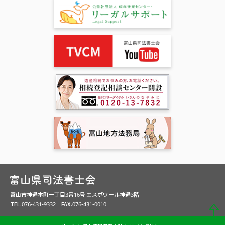
富山市神通本町一丁目3番16号 エスポワール神通3階
TEL.076-431-9332 FAX.076-431-0010