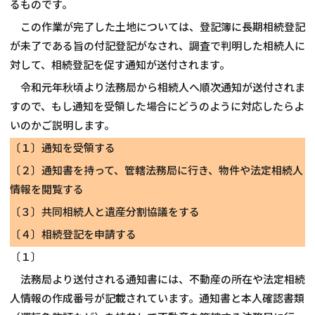
るものです。
この作業が完了した土地については、登記簿に長期相続登記
相談会情報・お知らせ
が未了である旨の付記登記がなされ、調査で判明した相続人に
交通アクセス
対して、相続登記を促す通知が送付されます。
令和元年秋頃より法務局から相続人へ順次通知が送付されま
サイトマップ
すので、もし通知を受領した場合にどうのように対応したらよ
いのかご説明します。
〔１〕通知を受領する
〔２〕通知書を持って、管轄法務局に行き、物件や法定相続人
情報を閲覧する
〔３〕共同相続人と遺産分割協議をする
〔４〕相続登記を申請する
〔１〕
法務局より送付される通知書には、不動産の所在や法定相続
人情報の作成番号が記載されています。通知書と本人確認書類