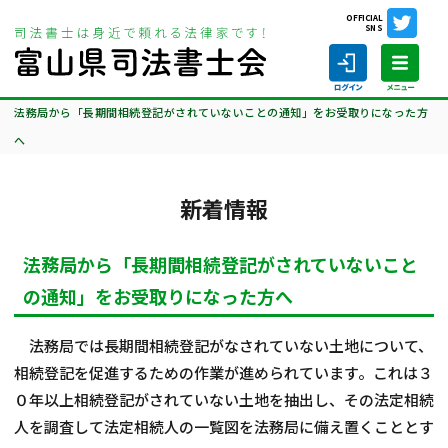
OFFICIAL
SNS
ホーム
相談会情報・お知らせ
新着情報
法務局から「長期間相続登記がされていないことの通知」をお受取りになった方
へ
新着情報
ホーム
法務局から「長期間相続登記がされていないこと
司法書士の仕事
の通知」をお受取りになった方へ
司法書士を探す
法務局では長期間相続登記がなされていない土地について、
司法書士に相談する
相続登記を促進するための作業が進められています。これは３
０年以上相続登記がされていない土地を抽出し、その法定相続
当会について
人を調査して法定相続人の一覧図を法務局に備え置くこととす